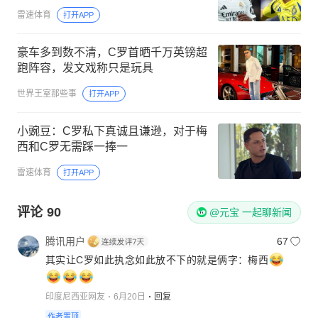
雷速体育
打开APP
豪车多到数不清，C罗首晒千万英镑超
跑阵容，发文戏称只是玩具
世界王室那些事
打开APP
小豌豆：C罗私下真诚且谦逊，对于梅
西和C罗无需踩一捧一
雷速体育
打开APP
评论
90
@元宝 一起聊新闻
腾讯用户
67
其实让C罗如此执念如此放不下的就是俩字：梅西
印度尼西亚网友
6月20日
回复
作者置顶