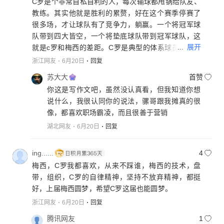
C罗是个非常自私自利的人，每次输球都甩锅给队友、
教练。其实他就是胜利的累赘，好在这个赛季停赛了
很多场，才让球队有了竞争力，躺赢。一个将冠军球
队带到四大皆空，一个将垫底球队带到冠军球队，这
...
展开
就是c罗和梅西的差距。C罗是典型的体系球员！尴尬
的是葡萄牙重大胜利c罗总是场上缺席者，拿不到世界
浙江网友
6月20日
回复
杯就说不重要，也不知道是谁被淘汰时哭成泪人，拿
苏大大
首赞
不到的都不重要，典型的伪君子。这几年一直在相对
你这是写作文吧，虽然没认真看，但我知道你想
弱队靠队友喂饼刷数据，无关紧要的进球和非正式比
说什么，我很认同你的说法，骡哥跟我摊真的很
赛、友谊赛吹上天，不知道的以为拿了世界杯。离开c
像，都喜欢职场霸凌，而且很善于营销
罗的皇马还是皇马，离开皇马的c罗这几年啥成就也没
湖北网友
6月20日
回复
达成。一到关键比赛就软是常规，不明白罗粉一直在
吹最佳的逻辑是什么，哪怕进球到1万又如何？无论从
综合数据还是荣誉数据都全面落后……离开皇马后年
ing......
4
年将冠军球队带到四大皆空，预计在三流联赛将延续
梅西，C罗我都喜欢，从来不踩谁，梅西的技术，盘
一冠难求。評判一个人能力不是用某项对自己有利的
带，组织，C罗的自律精神，坚持不放弃精神，都挺
数据，而是全方位综合分析。葡萄牙实力这些年都很
好，上届梅西圆梦，希望C罗这届也能圆梦。
强，身价一直排名世界前5，成绩跟实力却相差很远，
浙江网友
6月20日
回复
主要原因就是以c罗为核心，但他淘汰赛表现太肉，11
腾讯网友
1
届大赛21场淘汰赛比赛只进3球，5届世界杯淘汰赛甚