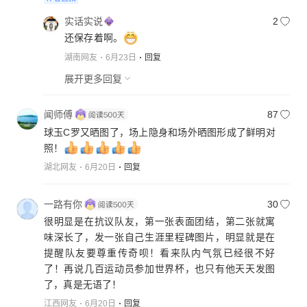
实话实说
2
还保存着啊。
湖南网友
6月23日
回复
展开更多回复
闻师傅
87
球玉C罗又晒图了，场上隐身和场外晒图形成了鲜明对
照！
湖北网友
6月20日
回复
一路有你
30
很明显是在抗议队友，第一张表面团结，第二张就寓
味深长了，发一张自己生涯里程碑图片，明显就是在
提醒队友要尊重传奇呗！看来队内气氛已经很不好
了！再说几百运动员参加世界杯，也只有他天天发图
了，真是无语了！
江西网友
6月20日
回复