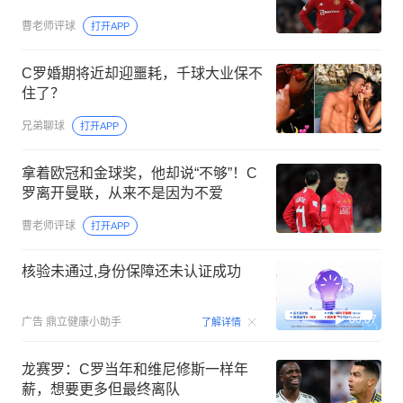
曹老师评球
打开APP
C罗婚期将近却迎噩耗，千球大业保不
住了？
兄弟聊球
打开APP
拿着欧冠和金球奖，他却说“不够”！C
罗离开曼联，从来不是因为不爱
曹老师评球
打开APP
核验未通过,身份保障还未认证成功
00:07
广告
鼎立健康小助手
了解详情
龙赛罗：C罗当年和维尼修斯一样年
薪，想要更多但最终离队