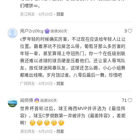
们喂饼🫓，
浙江网友
6月20日
回复
用户2rz0fcg
3
c罗年轻的时候确实厉害，不过现在应该给年轻人让让
位置。霸着茅坑不拉屎怎么得，葡萄牙那么多厉害的
年轻一辈，甚至算得上夺冠热门，你一个在低级别联
赛还难以进球的球员硬是压着他们，还让家人辱骂队
友，放任球迷网暴队友，这球还怎么踢，小心小组赛
都难出线噢。岁月饶过谁，八零后最后一舞，珍惜吧
广西网友
6月20日
回复
闻师傅
71
世界杯首轮过后，球王梅西MVP并评选为《最佳阵
容》，球玉C罗倒数第一并被评为《最差阵容》，差距
啊！
湖北网友
6月20日
回复