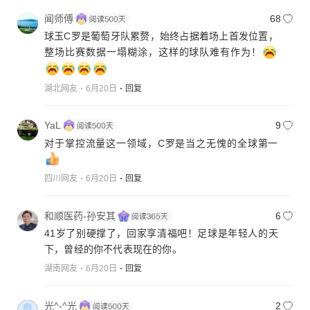
闻师傅
68
球玉C罗是葡萄牙队累赘，始终占据着场上首发位置，
整场比赛数据一塌糊涂，这样的球队难有作为！
湖北网友
6月20日
回复
YaL
9
对于掌控流量这一领域，C罗是当之无愧的全球第一
四川网友
6月20日
回复
和顺医药-孙安其
6
41岁了别硬撑了，回家享清福吧！足球是年轻人的天
下，曾经的你不代表现在的你。
湖南网友
6月20日
回复
光^-^光
2