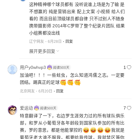
这种精神哪个球员都有 没听说谁上场是为了输 是
至0球0助，还有3届最差阵容，核心球员淘汰赛没数据
不想赢的 纯是营销出来 配上文案 小视频 给人们
对一个球手队很致命。上届世界杯弃用c罗反而轻松进
看的 而且目前顶级球员都自律 只不过别人不随身
了8强，唯一的欧洲杯决赛也是没上c罗靠队友躺赢，
携带摄影师 2014年C罗带了整个纪录片团队 结果
离开皇马他真拿不出啥荣誉数据。有罗粉提到点球，
小组赛都没出线
他们好像忘了c罗才是点球数纪录保持者，最大受益
者，号称“跳水罗”，上届世界杯唯一的进球也是被赛后
辽宁网友
6月28日
回复
认定误判的点球，想送都送不进，自己表现太差。真
展开更多回复
不明白这种只会在相对弱队刷数据的还一个劲吹……
用户y0whvp3
1
加油吧！！！一些蛀虫，怎么知道鸿儒之志。一定要
团结。踢真正的足球
北京网友
6月20日
回复
爱运动
7
特意翻译了一下，右边罗生涯效力过的所有球队俱乐
部，和罗从小葡萄牙各年龄段到国家队参加的所有比
赛，罗的意思，都是他能掌控的
我就是
葡萄牙老大谁不服我，都要给我传球，我就禁区等你