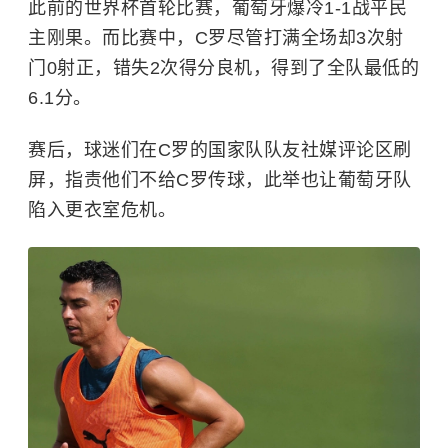
此前的世界杯首轮比赛，葡萄牙爆冷1-1战平民
主刚果。而比赛中，C罗尽管打满全场却3次射
门0射正，错失2次得分良机，得到了全队最低的
6.1分。
赛后，球迷们在C罗的国家队队友社媒评论区刷
屏，指责他们不给C罗传球，此举也让葡萄牙队
陷入更衣室危机。