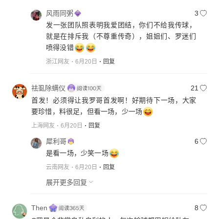
风雨同粥
3
发一张团队照表明我爱团结，你们不给我传球，
就是在排斥我（不尊重传奇），姐姐们、罗迷们
喷得没错
浙江网友
6月20日
回复
祛虱除螨仪
21
首发！必须得让我罗哥首发啊！好期待下一场，大家
要珍惜，料很足，但看一场，少一场
上海网友
6月20日
回复
犀利哥
6
是看一场，少笑一场
云南网友
6月20日
回复
展开更多回复
Then
8