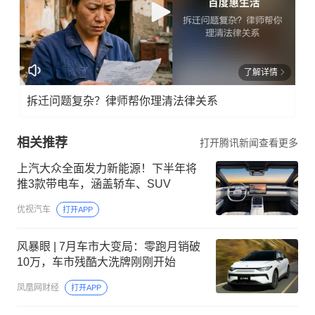
了解详情
拆迁问题复杂？律师帮你理清法律关系
相关推荐
打开腾讯新闻查看更多
上汽大众全面发力新能源！下半年将
推3款带电车，涵盖轿车、SUV
优视汽车
打开APP
风暴眼 | 7月车市大变局：零跑月销破
10万，车市残酷大洗牌刚刚开始
凤凰网财经
打开APP