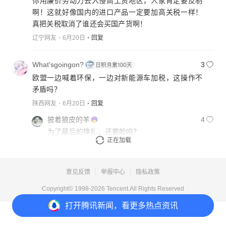
你用廉价劳动力去入侵高工资地区，人家肯定要反制
啊！这就好像国内的进口产品一定要加高关税一样！
4.国内要素定价扭曲成为把柄
真把关税取消了谁还会买国产货啊！
为了保就业、保增长，地方政府长期以低价土地、贴
辽宁网友
6月20日
回复
息贷款、减税返税、低环保成本等方式扶持企业，形
成“外部成本内部化、内部成本外部化”的体制惯性。竞
What'sgoingon?
3
争对手一旦抓到补贴、汇率、排放、劳工标准等方面
欧盟一边喊着环保，一边对新能源车加税，这操作不
的“不对称”，就可以诉诸反补贴、反倾销、保障措施乃
矛盾吗？
至“232”“301”调查，案件数量自然居高不下。
陕西网友
6月20日
回复
5.全球治理滞后于实力对比
披着狼皮的羊
4
现有WTO规则仍以美欧上世纪九十年代主导制定的框
为了最后的挣扎，还要脸吗？
架为主，对产能过剩、产业补贴、国企行为、数字贸
正在加载
广东网友
6月20日
回复
易等新议题缺乏有效纪律。中国体量已与美国并列，
却仍未被普遍视为“市场经济”，在规则适用上存在大量
灰色地带。大国博弈缺乏新共识，各国只能诉诸单边
意见反馈
举报中心
隐私政策
或“诸边”手段，中国自然成为最大靶子。
Copyright© 1998-
2026
Tencent.All Rights Reserved
打开
腾讯新闻，看更多热点资讯
因此，中国贸易摩擦最多并不简单因为“卖得多”，而是
因为“卖得快、卖得便宜、卖得集中”，而背后又叠加了