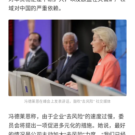
域对中国的严重依赖。
冯德莱恩在峰会上发表讲话，鼓吹“去风险” 社交媒体
冯德莱恩称，由于企业“去风险”的速度过慢，委
员会将提出一项促进多元化的措施。她说，最好
的情况是公司主动加大“去风险”力度。“我们已经