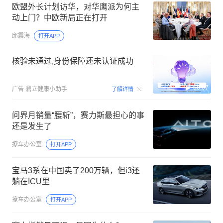
欧盟外长计划访华，对华鹰派为何主
动上门？中欧新局正在打开
邱震海
打开APP
核验未通过,身份保障还未认证成功
00:07
广告
鼎立健康小助手
了解详情
问界月销量“腰斩”，赛力斯最担心的事
还是发生了
撩车办公室
打开APP
宝马3系在中国卖了200万辆，但i3还
躺在ICU里
撩车办公室
打开APP