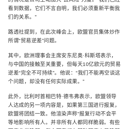
看到数据，它们不言自明，我们必须重新平衡我
们的关系。”
路透社提到，在此次峰会上，欧盟官员集体炒作
所谓“贸易逆差”问题。
其中，欧洲理事会主席安东尼奥·科斯塔表示，
与中国的接触至关重要，但每天10亿欧元的贸易
逆差“完全不可持续”。他说：“我们不能再空谈这
个问题，却没有任何实际成果。”
此外，
比利时
首相巴特·德韦弗表示，欧盟领导
人达成的另一项内容是，如果第三国进行报复，
欧盟将团结一致。他渲染声称“报复行动不会平
等地影响所有人。并非所有人都同样脆弱。有些