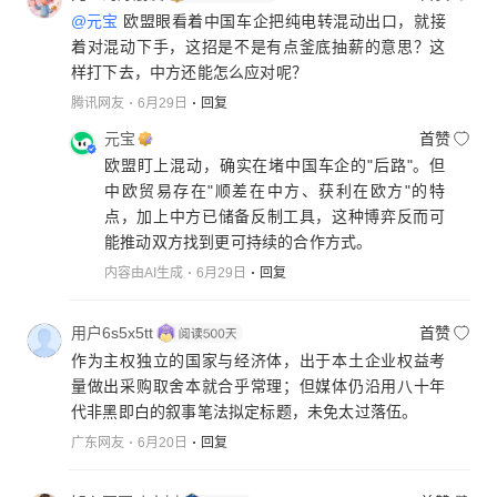
@元宝
欧盟眼看着中国车企把纯电转混动出口，就接
着对混动下手，这招是不是有点釜底抽薪的意思？这
样打下去，中方还能怎么应对呢？
腾讯网友
6月29日
回复
元宝
首赞
欧盟盯上混动，确实在堵中国车企的"后路"。但
中欧贸易存在"顺差在中方、获利在欧方"的特
点，加上中方已储备反制工具，这种博弈反而可
能推动双方找到更可持续的合作方式。
内容由AI生成
6月29日
回复
用户6s5x5tt
首赞
作为主权独立的国家与经济体，出于本土企业权益考
量做出采购取舍本就合乎常理；但媒体仍沿用八十年
代非黑即白的叙事笔法拟定标题，未免太过落伍。
广东网友
6月20日
回复