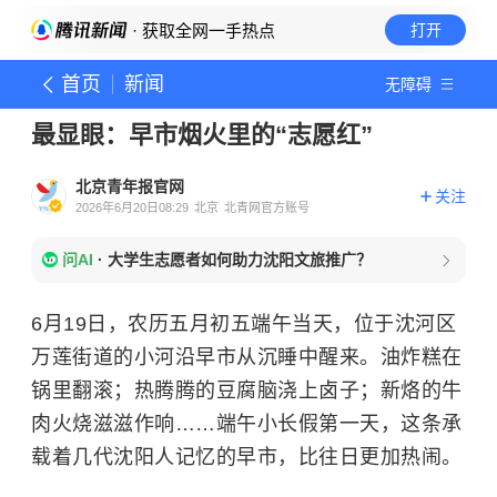
· 获取全网一手热点
打开
首页
新闻
无障碍
最显眼：早市烟火里的“志愿红”
北京青年报官网
关注
2026年6月20日08:29
北京
北青网官方账号
问AI
·
大学生志愿者如何助力沈阳文旅推广？
6月19日，农历五月初五端午当天，位于沈河区
万莲街道的小河沿早市从沉睡中醒来。油炸糕在
锅里翻滚；热腾腾的豆腐脑浇上卤子；新烙的牛
肉火烧滋滋作响……端午小长假第一天，这条承
载着几代沈阳人记忆的早市，比往日更加热闹。