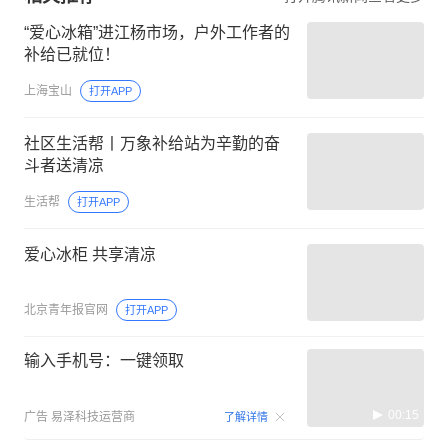
“爱心冰箱”进江杨市场，户外工作者的
补给已就位！
上海宝山
打开APP
社区生活帮丨万象补给站为辛勤的奋
斗者送清凉
生活帮
打开APP
爱心冰柜 共享清凉
北京青年报官网
打开APP
输入手机号：一键领取
00:15
广告
易泽科技运营商
了解详情