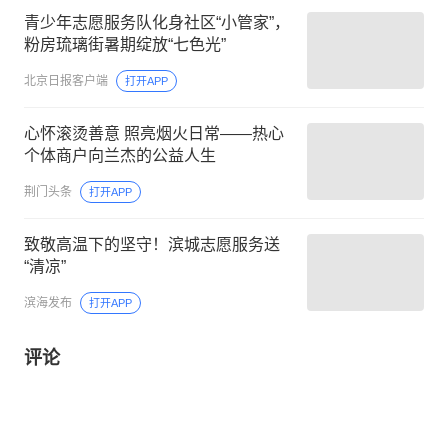
青少年志愿服务队化身社区“小管家”，
粉房琉璃街暑期绽放“七色光”
北京日报客户端
打开APP
心怀滚烫善意 照亮烟火日常——热心
个体商户向兰杰的公益人生
荆门头条
打开APP
致敬高温下的坚守！滨城志愿服务送
“清凉”
滨海发布
打开APP
评论