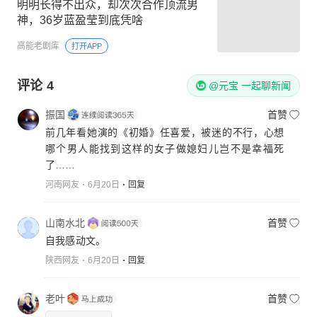
明明长得不出众，却次次合作顶流男
神，36岁蓝盈莹到底凭啥
高能老剧库
打开APP
评论
4
@元宝 一起聊新闻
振国
首赞
前几年看她演的《初婚》任喜爱，被迷的不行，心想
哪个男人能找到这样的女子做媳妇儿岂不是幸福死
了……
河南网友
6月20日
回复
山南水北
首赞
自我感动文。
陕西网友
6月20日
回复
老叶
首赞