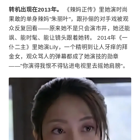
转机出现在2013年。
《辣妈正传》里她演时尚
果敢的单身辣妈"朱丽叶"，跟孙俪的对手戏被观
众反复回看——原来她不是只会演市井，她还能
飒、能时髦、能让镜头跟着她转。 2014年《一
仆二主》里她演Lily，一个精明到让人牙痒的拜
金女，观众骂人的弹幕都成了她演技的勋章
——"你演得我恨不得钻进电视里去摇她肩膀"。