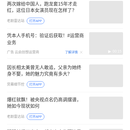
两次嫁给中国人，跑龙套15年才走
红，这位日本女演员现在怎样了？
老剧雷达站
打开APP
凭本人手机号：验证后获取！#运营商
业务
00:15
广告
云启创想运营商
了解详情
因长相太美曾无人敢追，父亲为她终
身不娶，她的魅力究竟有多大？
荧幕细节控
打开APP
爆红就飘！被央视点名仍高调摆谱，
她如今现状如何
老剧雷达站
打开APP