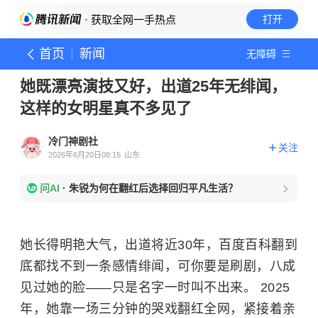
· 获取全网一手热点
打开
首页
新闻
无障碍
她既漂亮演技又好，出道25年无绯闻，
这样的女明星真不多见了
冷门神剧社
关注
2026年6月20日08:15
山东
问AI
·
朱锐为何在翻红后选择回归平凡生活？
她长得明艳大气，出道将近30年，百度百科翻到
底都找不到一条感情绯闻，可你要是刷剧，八成
见过她的脸——只是名字一时叫不出来。 2025
年，她靠一场三分钟的哭戏翻红全网，紧接着亲