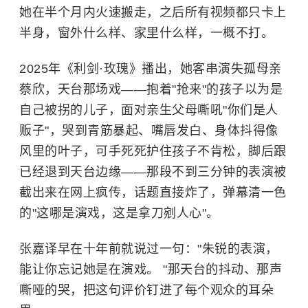
她在半个月内火速搬走，之后所有视频都只卡上
半身，窗外什么样、家里什么样，一概不打。
2025年《利剑·玫瑰》播出，她客串演失孤母亲
蔡欣，天台那场戏——抱着"抢来"的孩子以为是
自己被拐的儿子，面对亲生父母嘶吼"你们是人
贩子"，哭到青筋暴起、嘴唇发白、身体抖得像
风里的叶子，可手死死护住孩子不肯松，脚后跟
已经退到天台边缘——那段不到三分钟的表演被
截出来在网上疯传，话题直接炸了，弹幕清一色
的"这哪是演戏，这是拿刀剜人心"。
张嘉译早在十年前就说过一句："朱锐的表演，
能让你忘记她是在演戏。 "那天台的抖动、那声
嘶哑的哭，把这句评价钉进了每个观众的耳朵