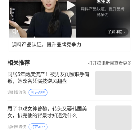
了解详情
调料产品认证，提升品牌竞争力
相关推荐
打开腾讯新闻查看更多
同居5年两度流产！被男友闺蜜联手背
叛，她改名凭演技逆风翻盘
追剧省流侠
打开APP
甩了中戏女神曾黎，转头又娶韩国美
女，扒完他的背景才知道凭什么
追剧省流侠
打开APP