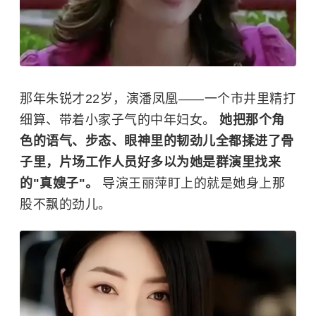
那年
朱锐
才22岁，演潘凤凰——一个市井里精打
细算、带着小家子气的中年妇女。
她把那个角
色的语气、步态、眼神里的韧劲儿全都揉进了骨
子里，片场工作人员好多以为她是群演里找来
的"真嫂子"。
导演王丽萍盯上的就是她身上那
股不飘的劲儿。