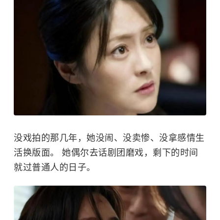
没戏拍的那几年，她没闹、没卖惨、没拿感情生
活换版面。 她偶尔去话剧团磨戏，剩下的时间
就过普通人的日子。