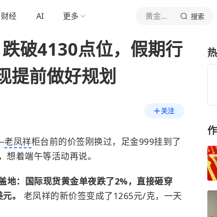
财经
AI
更多
黄金布局论
搜索
跌破4130点位，假期行
热
现提前做好规划
关注
作
—
老凤祥
柜台前的价签刚换过，足金999挂到了
手，想着端午等活动再说。
盖地：国际现货黄金单夜跌了2%，直接砸穿
6美元。
老凤祥的新价签变成了1265元/克，一天