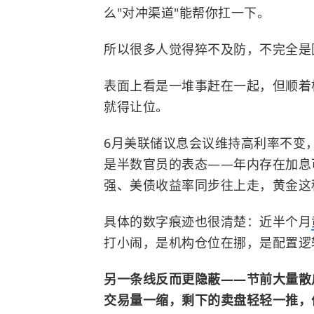
么"对冲渠道"能帮你扛一下。
所以很多人觉得猝不及防，不完全是
表面上看是一堆事赶在一起，但顺着
就得让位。
6月美联储议息会议维持高利率不变
是半数官员的表态——年内存在加息
强、美债收益率同步往上走，黄金这
具体的数字痕迹也很清楚：近半个月
打小闹，是机构仓位在挪，是配置逻
另一条线反而更隐蔽——节前大量散
交易量一缩，剩下的卖盘轻轻一推，