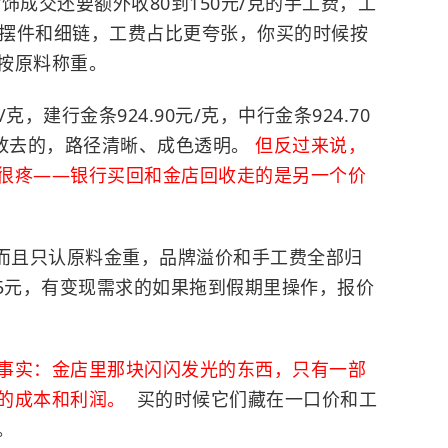
饰成交还要额外收80到150元/克的手工费，工
的摆件和细链，工费占比更夸张，你买的时候按
按原料称重。
克，建行金条924.90元/克，中行金条924.70
存放去的，路径清晰、成色透明。
但反过来说，
很疼——银行买回和金店回收走的是另一个价
克，而且只认原料金重，品牌溢价和手工费全部归
到5元，有变现需求的如果拖到假期里操作，报价
事实：金店里那块闪闪发光的东西，只有一部
的成本和利润。
​ 买的时候它们藏在一口价和工
。