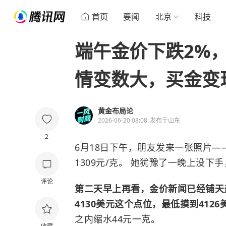
首页
要闻
北京
科技
端午金价下跌2%，
情变数大，买金变
黄金布局论
2026-06-20 08:08
发布于
山东
2
6月18日下午，朋友发来一张照片—
1309元/克。 她犹豫了一晚上没下
评论
第二天早上再看，金价新闻已经铺天
4130美元这个点位，最低摸到412
之内缩水44元一克。