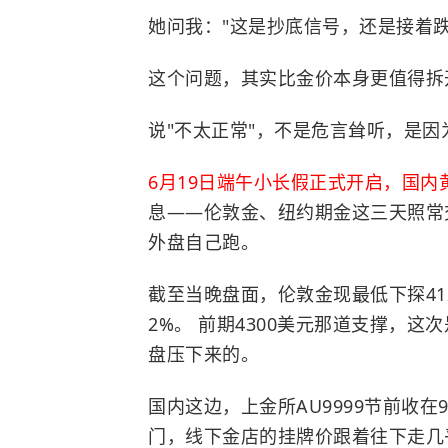
她问我："这是抄底信号，还是接着跌
这个问题，其实比金价本身更值得拆
说"不太正常"，不是危言耸听，是
6月19日端午小长假正式开启，国
息——
伦敦金
、纽约期金这三天照常
外盘自己跑。
截至当晚盘面，伦敦金现最低下探41
2%。 前期4300美元那道支撑，
盘压下来的。
国内这边，上金所AU9999节前收在9
门，线下金店的挂牌价跟着往下走几