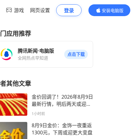
游戏
网页设置
登录
安装电脑版
内容更精彩
门应用推荐
腾讯新闻·电脑版
点击下载
全网热点早知道
者其他文章
金价回调了！2026年8月9日
最新行情，明后两天或迎更
大变盘
1小时前
8月9日金价：金饰一夜重返
1300元，下周或迎更大变盘