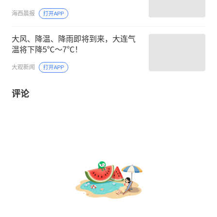
海西晨报
打开APP
大风、降温、降雨即将到来，大连气
温将下降5℃～7℃！
大观新闻
打开APP
评论