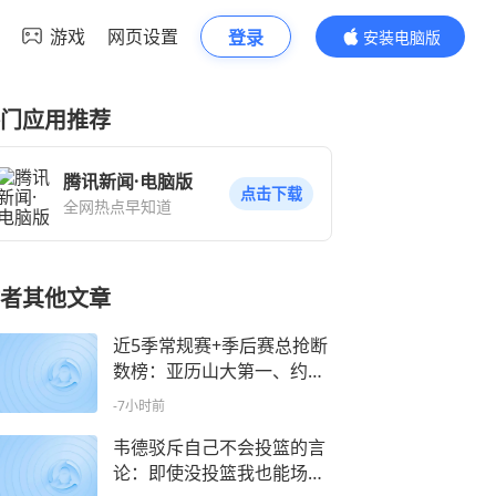
游戏
网页设置
登录
安装电脑版
内容更精彩
门应用推荐
腾讯新闻·电脑版
点击下载
全网热点早知道
者其他文章
近5季常规赛+季后赛总抢断
数榜：亚历山大第一、约基
奇第二
-7小时前
韦德驳斥自己不会投篮的言
论：即使没投篮我也能场均