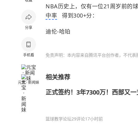
收藏
NBA历史上，仅有一位21周岁前的
中率
得到300+分：
分享
迪伦-哈珀
免责声明：本内容来自腾讯平台创作者，不代表
手机看
相关推荐
元宝 · 新闻妹
正式签约！3年7300万！西部又
篮球教学论坛
29评论
17小时前