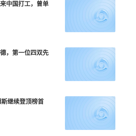
来中国打工，曾单
蒙德，第一位四双先
姆斯继续登顶榜首