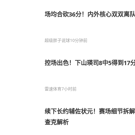
场均合砍36分！内外核心双双离队
超级胖子说球
10分钟前
控场出色！下山瑛司8中5得到17分
雷速体育
7小时前
续下长约辅佐状元！赛场细节拆解
查克解析