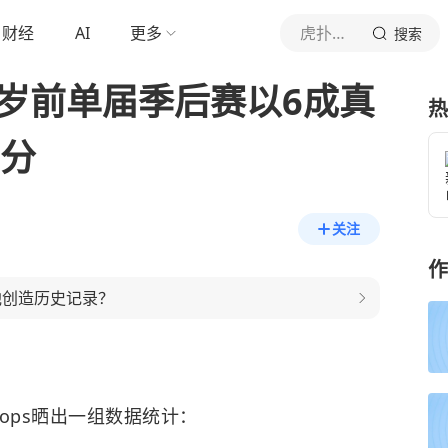
财经
AI
更多
虎扑体育内容
搜索
1岁前单届季后赛以6成真
热
+分
关注
作
他创造历史记录？
Hoops晒出一组数据统计：