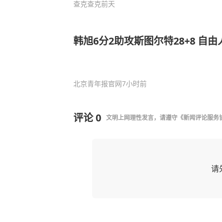
查克查克
前天
韩旭6分2助攻斯图尔特28+8 自
北京青年报官网
7小时前
评论
0
文明上网理性发言，请遵守
《新闻评论服务
请