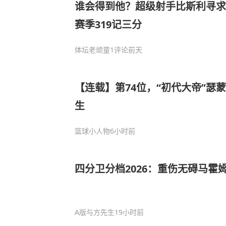
谁会得到他？超级射手比斯利寻求
赛季319记三分
体坛老顽童
1评论
前天
【连载】第74位，“初代大帝”瑟
生
篮球小人物
6小时前
四分卫分档2026：重伤无碍马霍
A版与方先生
19小时前