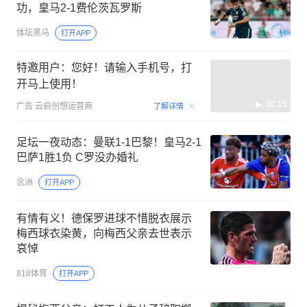
功，皇马2-1费伦茨瓦罗斯
体坛黑马
打开APP
特邀用户：您好！请输入手机号，打
开马上使用！
00:15
广告
云启创想运营商
了解详情
足坛一夜动态：曼联1-1巴黎！皇马2-1
巴萨1胜1负 C罗没办婚礼
念洲
打开APP
有情有义！德保罗进球不惜脱衣展示
梅西球衣染黄，向梅西父亲去世表示
哀悼
818体育
打开APP