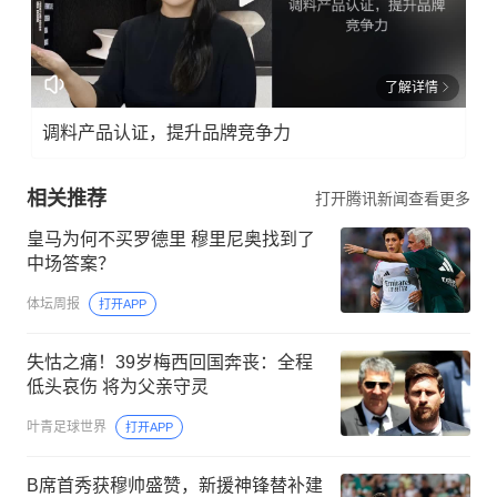
了解详情
调料产品认证，提升品牌竞争力
相关推荐
打开腾讯新闻查看更多
皇马为何不买罗德里 穆里尼奥找到了
中场答案？
体坛周报
打开APP
失怙之痛！39岁梅西回国奔丧：全程
低头哀伤 将为父亲守灵
叶青足球世界
打开APP
B席首秀获穆帅盛赞，新援神锋替补建