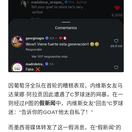
因葡萄牙全队在首轮的糟糕表现，内维斯女友马
达莱娜·阿拉贡因此遭遇了C罗球迷的网暴。在一
则经过P图的
假新闻
中，内维斯女友“回击”C罗球
迷：“告诉你的GOAT他太自私了！”
而墨西哥媒体转发了这一假消息，在“假新闻”的