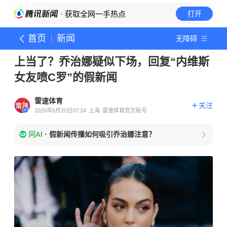
· 获取全网一手热点
打开
首页
新闻
无障碍
上当了？乔治娜疑似下场，回复“内维斯
女友喷C罗”的假新闻
雷速体育
关注
2026年6月20日07:24
上海
雷速体育官方账号
问AI
·
假新闻传播如何吸引乔治娜注意？