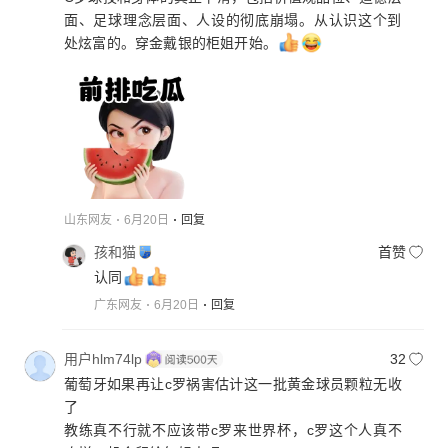
面、足球理念层面、人设的彻底崩塌。从认识这个到
处炫富的。穿金戴银的柜姐开始。
山东网友
6月20日
回复
孩和猫
首赞
认同
广东网友
6月20日
回复
用户hlm74lp
32
葡萄牙如果再让c罗祸害估计这一批黄金球员颗粒无收
了
教练真不行就不应该带c罗来世界杯，c罗这个人真不