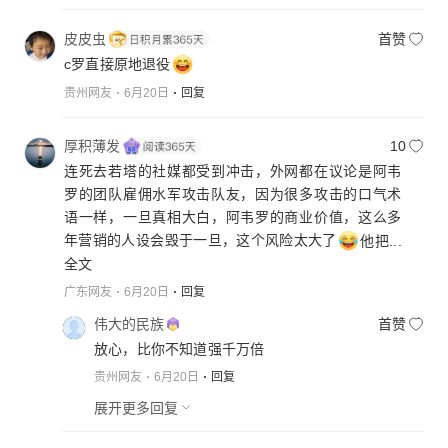
皮皮虫
首赞
c罗直接原地退役
贵州网友
6月20日
回复
厚积薄发
10
连死去若塔的社媒都受到冲击，外网都在议论是阿韦
罗的团队雇佣水军攻击队友，因为很多攻击的口气术
语一样，一旦真相大白，阿韦罗的商业价值，这么多
年营销的人设会毁于一旦，这个风险太大了
他把...
全文
广东网友
6月20日
回复
伟大的民族
首赞
放心，比你不知道强千万倍
贵州网友
6月20日
回复
展开更多回复