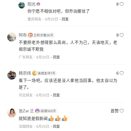
阳光
8
你宁愿不相信对吧，但乔治娜信了
重庆网友
6月20日
回复
阿布
8
不要把老外想得那么高尚，人不为己，天诛地灭，老
祖宗诚不欺我
广东网友
6月20日
回复
韩宗纬
6
看下一场吧。应该还是没人拿他当回事。他太自以为
是了。
河北网友
6月20日
回复
张Zai 兰
首赞
就知道是假新闻
法国网友
6月20日
回复