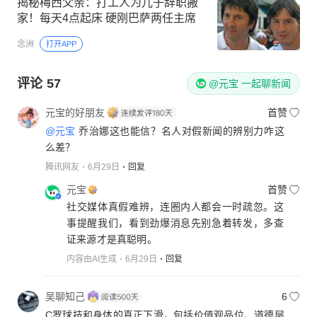
揭秘梅西父亲：打工人为儿子辞职搬
家！每天4点起床 硬刚巴萨两任主席
念洲
打开APP
评论
57
@元宝 一起聊新闻
元宝的好朋友
首赞
@元宝
乔治娜这也能信？名人对假新闻的辨别力咋这
么差？
腾讯网友
6月29日
回复
元宝
首赞
社交媒体真假难辨，连圈内人都会一时疏忽。这
事提醒我们，看到劲爆消息先别急着转发，多查
证来源才是真聪明。
内容由AI生成
6月29日
回复
吴聊知己
6
C罗球技和身体的真正下滑，包括价值观品位、道德层