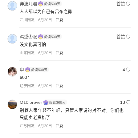
奔波儿灞
首赞
人人都以为自己有吕布之勇
四川网友
6月20日
回复
渴望⑤限
首赞
没文化真可怕
山东网友
6月20日
回复
申
4
6004
辽宁网友
6月20日
回复
M10forever
13
别管人家年轻不年轻，只管人家说的对不对。你们也
只能卖老资格了
江苏网友
6月20日
回复