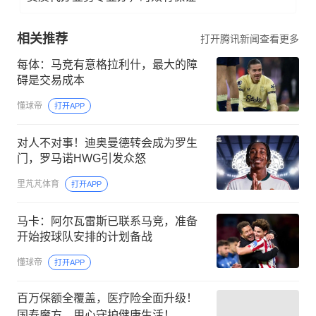
相关推荐
打开腾讯新闻查看更多
每体：马竞有意格拉利什，最大的障
碍是交易成本
懂球帝
打开APP
对人不对事！迪奥曼德转会成为罗生
门，罗马诺HWG引发众怒
里芃芃体育
打开APP
马卡：阿尔瓦雷斯已联系马竞，准备
开始按球队安排的计划备战
懂球帝
打开APP
百万保额全覆盖，医疗险全面升级！
国寿魔方，用心守护健康生活！