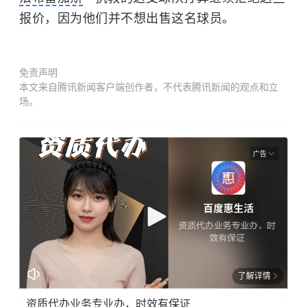
报价，因为他们并不想出售这名球员。
免责声明
本文来自腾讯新闻客户端创作者，不代表腾讯新闻的观点和立
场。
广告
了解详情
资质代办业务专业办，时效有保证