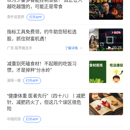
以为少量多餐能控制食欲？ 真正让人
越吃越饿的，可能正是零食
青柠说营养
打开APP
指标工具免费领，约牛助您轻松选
股，抓住财富机遇！
00:29
广告
股界擒龙手
了解详情
减重别死磕食材！不起眼的吃饭习
惯，才是掉秤“分水岭”
湖南一聊
打开APP
“健康体重 医者先行”（四十八）丨减肥
针、减肥药火了，但这几个误区很危
险
中国药房
打开APP