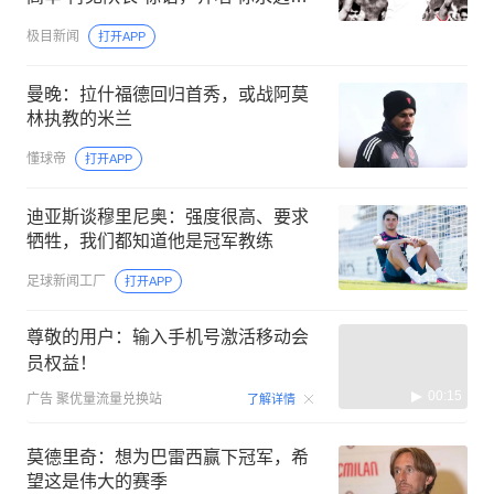
会独行”
极目新闻
打开APP
曼晚：拉什福德回归首秀，或战阿莫
林执教的米兰
懂球帝
打开APP
迪亚斯谈穆里尼奥：强度很高、要求
牺牲，我们都知道他是冠军教练
足球新闻工厂
打开APP
尊敬的用户：输入手机号激活移动会
员权益！
00:15
广告
聚优量流量兑换站
了解详情
莫德里奇：想为巴雷西赢下冠军，希
望这是伟大的赛季