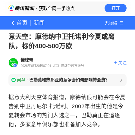
· 获取全网一手热点
打开
首页
新闻
无障碍
意天空：摩德纳中卫托诺利今夏或离
队，标价400-500万欧
懂球帝
关注
2026年6月20日07:01
北京
懂球帝官方账号
问AI
·
巴勒莫和热那亚的竞争会如何影响转会费？
据意大利天空体育报道，摩德纳很可能会在今夏
告别中卫丹尼尔-托诺利。2002年出生的他是今
夏转会市场的热门人选之一，巴勒莫正在追逐
他，多家意甲俱乐部也准备加入竞争。