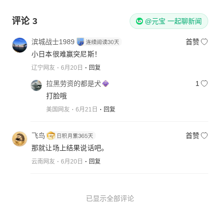
评论
3
@元宝 一起聊新闻
滨城战士1989
首赞
小日本很难赢突尼斯！
辽宁网友
6月20日
回复
拉黑劳资的都是犬
1
打脸哦
美国网友
6月21日
回复
飞鸟
首赞
那就让场上结果说话吧。
云南网友
6月20日
回复
已显示全部评论