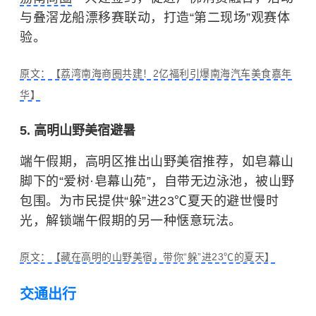
与叠滘龙船漂移赛联动，打造“第二现场”观赛体
验。
原文：【荔湾南海商圈共建！2亿福利引爆南海汽车美食嘉年
华】
5. 高明山野美宿避暑
端午假期，高明区推出山野美宿推荐，如皂幕山
脚下的“爱树·皂幕山苑”，自带无边泳池，被山野
包围。为市民提供“躲”进23℃夏天的避世慢时
光，解锁端午假期的另一种惬意玩法。
原文：【藏在高明的山野美宿，带你“躲”进23℃的夏天】
交通出行