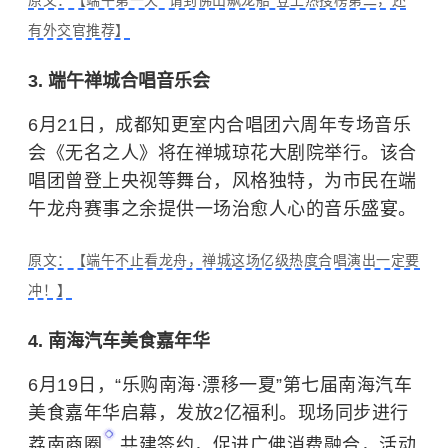
原文：【端午第一天 “请到佛山飙龙船”登上热搜榜第二，还
有外交官推荐】
3. 端午禅城合唱音乐会
6月21日，成都知更室内合唱团六周年专场音乐
会《无名之人》将在禅城琼花大剧院举行。该合
唱团曾登上央视等舞台，风格独特，为市民在端
午龙舟赛事之余提供一场治愈人心的音乐盛宴。
原文：【端午不止看龙舟，禅城这场亿级热度合唱演出一定要
冲！】
4. 南海汽车美食嘉年华
6月19日，“乐购南海·漂移一夏”第七届南海汽车
美食嘉年华启幕，发放2亿福利。现场同步进行
荔南商圈
共建签约，促进广佛消费融合，活动