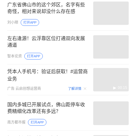
广东省佛山市的这个郊区，名字有些
奇怪，相对来说却没什么存在感
刘小顺
打开APP
左右逢源！云浮靠区位打通双向发展
通道
智本论资
打开APP
凭本人手机号：验证后获取！#运营商
业务
00:15
广告
云启创想运营商
了解详情
国内多城已开展试点，佛山距停车收
费精细化改革还有多远？
南方都市报
打开APP