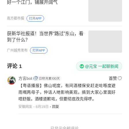
好一个江门，铺展开阔气
南方都市报
打开APP
获新华社报道！当世界“路过”东山，看
到了什么？
广州越秀发布
打开APP
评论
1
@元宝 一起聊新闻
方言bot
首赞
【粤语播报】佛山呢度，有间酒楼保安赶走咗喺度避
雨嘅两母子，仲话人哋影响美观。搞到大家心里面好
唔舒服。酒楼道歉咗，但要彻底改先得啰。
安徽网友
6月19日
回复
已显示全部评论