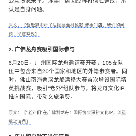
公众愤怒未平。涉事门店回应称将彻底整改，承
认是自身问题。
原文：【驱赶避雨母子后顺德渔村致歉 涉事门店：我们的问
题，彻底整改】
2. 广佛龙舟赛吸引国际参与
6月20日，广州国际龙舟邀请赛开赛，105支队
伍中包含来自20个国家和地区的外籍参赛者。同
时，佛山南海叠滘龙船漂移大赛首次增设国际精
英挑战赛，吸引“老外”组队参与，将龙舟文化IP
推向国际，带动文旅消费。
原文：【“老外们”在广佛划龙舟：国际协会深耕文化IP，流量
撬动消费】