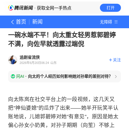
· 获取全网一手热点
打开
首页
新闻
无障碍
一碗水端不平！向太重女轻男惹郭碧婷
不满，向佐早就透露过端倪
追剧省流侠
关注
2026年6月20日06:24
山东
问AI
·
向太的个人经历如何影响她对孙辈的差别对待？
向太陈岚在社交平台上的一段视频，这几天又
把"神仙婆媳"的瓜炸了出来——她半开玩笑半认
账地说，儿媳郭碧婷对她"有意见"，原因是她太
偏心孙女小奶黄，对孙子期期（向笙）不够上