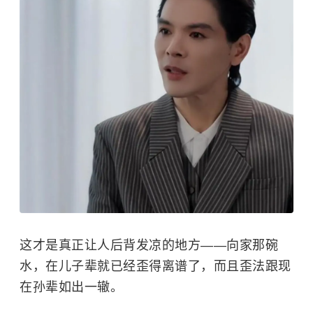
这才是真正让人后背发凉的地方——向家那碗
水，在儿子辈就已经歪得离谱了，而且歪法跟现
在孙辈如出一辙。