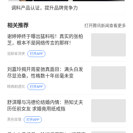
调料产品认证，提升品牌竞争力
相关推荐
打开腾讯新闻查看更多
谢婷婷终于曝出猛料啦！真实的张柏
芝，根本不是网络传言的那样！
追剧省流侠
打开APP
刘嘉玲揭开周星驰真面目：满头白发
尽显沧桑，性格数十年丝毫未变
精典剧透社
打开APP
舒淇曝与冯德伦结婚内情：熟知丈夫
历任前女友 求婚竟用纸戒指
黑色玫瑰
打开APP