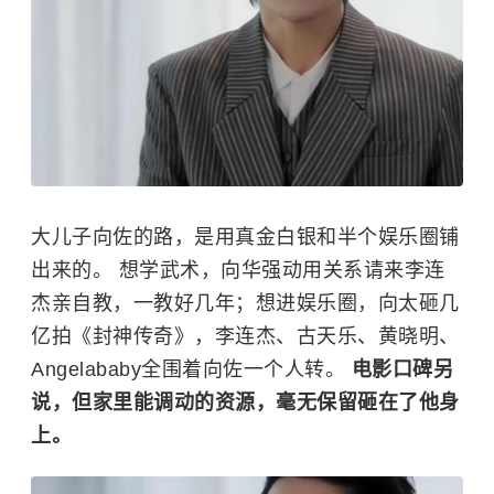
大儿子向佐的路，是用真金白银和半个娱乐圈铺
出来的。 想学武术，
向华强
动用关系请来
李连
杰
亲自教，一教好几年；想进娱乐圈，向太砸几
亿拍《
封神传奇
》，李连杰、
古天乐
、
黄晓明
、
Angelababy全围着向佐一个人转。
电影口碑另
说，但家里能调动的资源，毫无保留砸在了他身
上。