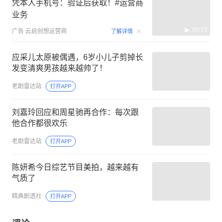
凭本人手机号：验证后获取！#运营商
业务
00:15
广告
云启创想运营商
了解详情
应采儿太原被偶遇，6岁小儿子剪掉长
发变清爽男孩越来越帅了！
老剧雷达站
打开APP
刘嘉玲回应和周星驰再合作：每次跟
他合作都很欢乐
老剧雷达站
打开APP
陈妍希今日综艺节目美拍，越来越有
气质了
精典剧透社
打开APP