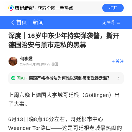
· 获取全网一手热点
打开
首页
新闻
无障碍
深度｜16岁中东少年持实弹袭警，撕开
德国治安与黑市走私的黑幕
何李燃
关注
2026年6月20日08:25
德国
问AI
·
德国严格枪械法为何难以遏制黑市武器泛滥？
上周六晚上德国大学城哥廷根（Göttingen）出
了大事。
6月13日晚8点40分左右，哥廷根市中心
Weender Tor路口——这是哥廷根老城最热闹的