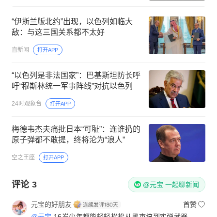
“伊斯兰版北约”出现，以色列如临大
敌：与这三国关系都不太好
直新闻
打开APP
“以色列是非法国家”：巴基斯坦防长呼
吁“穆斯林统一军事阵线”对抗以色列
24时观象台
打开APP
梅德韦杰夫痛批日本“可耻”：连谁扔的
原子弹都不敢提，终将沦为“浪人”
空之王座
打开APP
评论
3
@元宝 一起聊新闻
元宝的好朋友
首赞
@元宝
16岁少年都能轻轻松松从黑市搞到实弹武器，