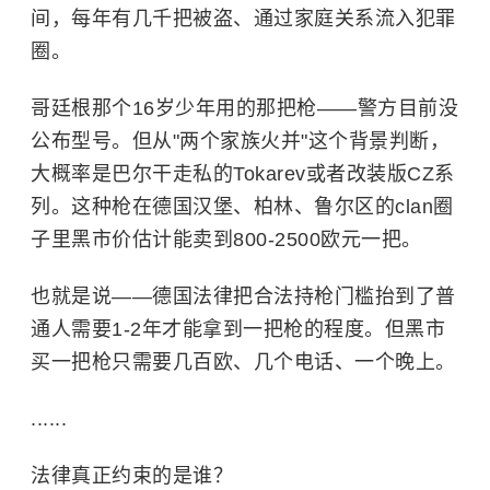
间，每年有几千把被盗、通过家庭关系流入犯罪
圈。
哥廷根那个16岁少年用的那把枪——警方目前没
公布型号。但从"两个家族火并"这个背景判断，
大概率是巴尔干走私的Tokarev或者改装版CZ系
列。这种枪在德国汉堡、柏林、鲁尔区的clan圈
子里黑市价估计能卖到800-2500欧元一把。
也就是说——德国法律把合法持枪门槛抬到了普
通人需要1-2年才能拿到一把枪的程度。但黑市
买一把枪只需要几百欧、几个电话、一个晚上。
......
法律真正约束的是谁？