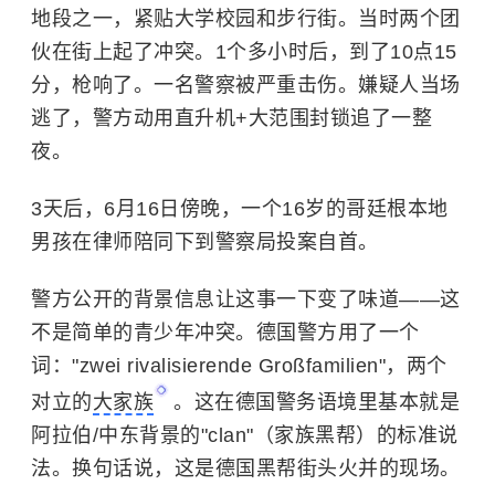
地段之一，紧贴大学校园和步行街。当时两个团
伙在街上起了冲突。1个多小时后，到了10点15
分，枪响了。一名警察被严重击伤。嫌疑人当场
逃了，警方动用直升机+大范围封锁追了一整
夜。
3天后，6月16日傍晚，一个16岁的哥廷根本地
男孩在律师陪同下到警察局投案自首。
警方公开的背景信息让这事一下变了味道——这
不是简单的青少年冲突。德国警方用了一个
词："zwei rivalisierende Großfamilien"，两个
对立的
大家族
。这在德国警务语境里基本就是
阿拉伯/
中东
背景的"clan"（家族黑帮）的标准说
法。换句话说，这是德国黑帮街头火并的现场。