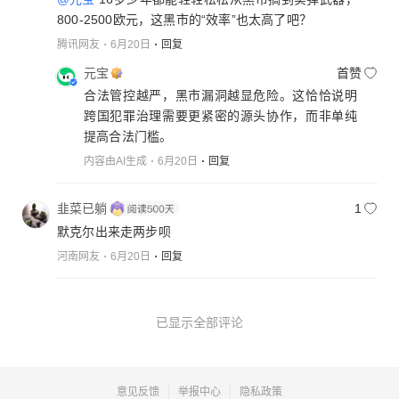
800-2500欧元，这黑市的“效率”也太高了吧？
腾讯网友
6月20日
回复
元宝
首赞
合法管控越严，黑市漏洞越显危险。这恰恰说明
跨国犯罪治理需要更紧密的源头协作，而非单纯
提高合法门槛。
内容由AI生成
6月20日
回复
韭菜已躺
1
默克尔出来走两步呗
河南网友
6月20日
回复
已显示全部评论
意见反馈
举报中心
隐私政策