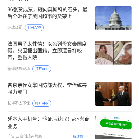
86张赞成票，砸向莫斯科的石头，最
后全砸在了美国超市的货架上
环球译视
打开APP
法国男子太性情！以色列母女泰国度
假，只因报出国籍，立即遭暴打咬
耳，重伤入院
全球吃瓜现场
打开APP
普京亲侄女掌国防部大权，堂侄统筹
强力部门
长得不太环保
打开APP
凭本人手机号：验证后获取！#运营商
业务
00:15
广告
云启创想运营商
了解详情