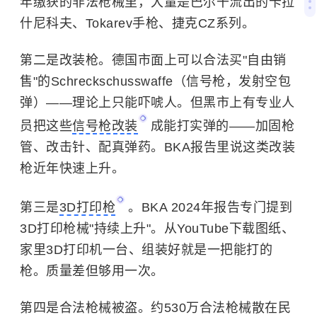
年缴获的非法枪械里，大量是巴尔干流出的卡拉
什尼科夫、Tokarev手枪、捷克CZ系列。
第二是改装枪。德国市面上可以合法买"自由销
售"的Schreckschusswaffe（信号枪，发射空包
弹）——理论上只能吓唬人。但黑市上有专业人
员把这些
信号枪改装
成能打实弹的——加固枪
管、改击针、配真弹药。BKA报告里说这类改装
枪近年快速上升。
第三是
3D打印枪
。BKA 2024年报告专门提到
3D打印枪械"持续上升"。从YouTube下载图纸、
家里3D打印机一台、组装好就是一把能打的
枪。质量差但够用一次。
第四是合法枪械被盗。约530万合法枪械散在民