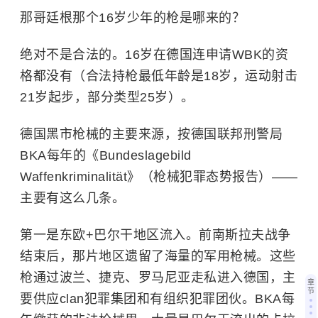
那
哥廷根那个16岁少年的枪是哪来的？
绝对不是合法的。16岁在德国连申请WBK的资
格都没有（合法持枪最低年龄是18岁，运动射击
21岁起步，部分类型25岁）。
德国黑市枪械的主要来源，按德国联邦刑警局
BKA每年的《Bundeslagebild
Waffenkriminalität》（枪械犯罪态势报告）——
主要有这么几条。
第一是东欧+巴尔干地区流入。前南斯拉夫战争
结束后，那片地区遗留了海量的军用枪械。这些
枪通过波兰、捷克、
罗马尼亚
走私进入德国，主
章
节
要供应clan犯罪集团和有组织犯罪团伙。BKA每