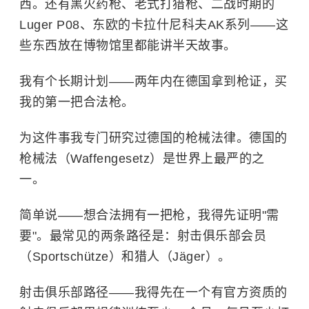
西。还有黑火药枪、老式打猎枪、二战时期的
Luger P08、东欧的卡拉什尼科夫AK系列——这
些东西放在博物馆里都能讲半天故事。
我有个长期计划——两年内在德国拿到枪证，买
我的第一把合法枪。
为这件事我专门研究过德国的枪械法律。
德国的
枪械法（Waffengesetz）是世界上最严的之
一。
简单说——想合法拥有一把枪，我得先证明"需
要"。最常见的两条路径是：射击俱乐部会员
（Sportschütze）和猎人（Jäger）。
射击俱乐部路径——我得先在一个有官方资质的