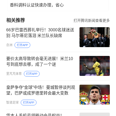
香料调料认证快速办理，省心
相关推荐
打开腾讯新闻查看更多
66岁巴雷西葬礼举行！3000名球迷送
别 马尔蒂尼落泪 米兰队长缺席
念洲
打开APP
要价太高导致转会毫无进展！米兰10
号到底想去哪，成了一个谜
里芃芃体育
打开APP
皇萨争夺“金球”中场！曼城暂停谈判观
望，巴萨或成罗德里转会最大变数
智道足球
打开APP
凭本人手机号领移动会员权益！