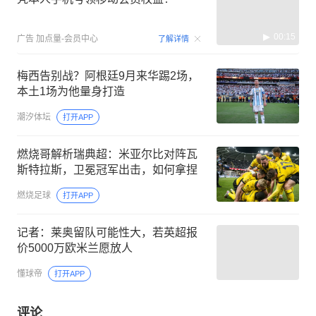
00:15
广告
加点量-会员中心
了解详情
梅西告别战？阿根廷9月来华踢2场，
本土1场为他量身打造
潮汐体坛
打开APP
燃烧哥解析瑞典超：米亚尔比对阵瓦
斯特拉斯，卫冕冠军出击，如何拿捏
燃烧足球
打开APP
记者：莱奥留队可能性大，若英超报
价5000万欧米兰愿放人
懂球帝
打开APP
评论