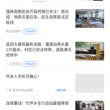
强降雨致民房开裂坍塌引关注！周兆
成：地质灾害应急，民生保障是法定
底线
周兆成律师
打开APP
蓝田大暴雨最新进展：灞源站降水量
135毫米，村民已安全转移，道路通讯
抢修中
二三里资讯
打开APP
凭本人手机号确认！
00:07
广告
易泽科技运营商
了解详情
连夜鏖战！竹坪乡全力迎战最强降雨