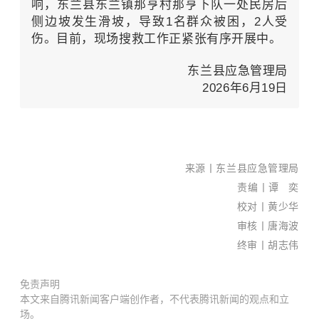
响，东兰县东兰镇那亨村那亨下队一处民房后
侧边坡发生
滑坡
，导致1名群众被困，2人受
伤。目前，现场搜救工作正紧张有序开展中。
东兰县应急管理局
2026年6月19日
来源丨
东兰县应急管理局
责编丨谭 奕
校对丨黄少华
审核丨
唐海波
终审丨胡志伟
免责声明
本文来自腾讯新闻客户端创作者，不代表腾讯新闻的观点和立
场。