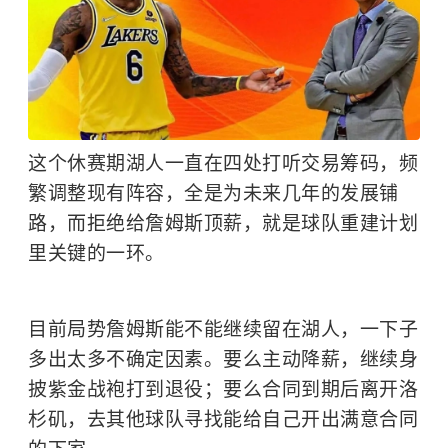
这个休赛期湖人一直在四处打听交易筹码，频
繁调整现有阵容，全是为未来几年的发展铺
路，而拒绝给詹姆斯顶薪，就是球队重建计划
里关键的一环。
目前局势詹姆斯能不能继续留在湖人，一下子
多出太多不确定因素。要么主动降薪，继续身
披紫金战袍打到退役；要么合同到期后离开洛
杉矶，去其他球队寻找能给自己开出满意合同