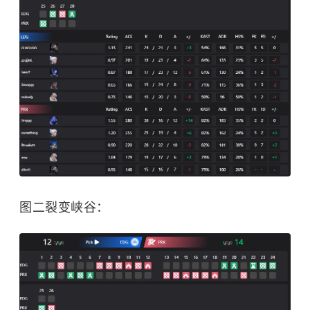
图二裂变峡谷：