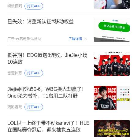
嶙梳孤鹤
打开APP
已失效：请重新认证#移动权益
00:15
广告
云启创想运营商
了解详情
低谷期！EDG遭遇8连败，JieJie小场
10连败
雷速体育
打开APP
Jiejie回登峰0-6，WBG换人却赢了！
Oner沦为替补，T1启用二队打野
残影游戏
打开APP
LOL世一上终于带不动kanavi了！HLE
在国际赛夺冠后，迎来抽象五连败