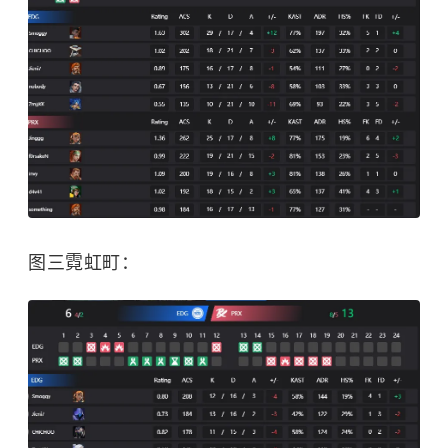
图三霓虹町：