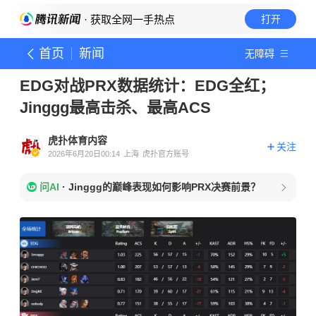
· 获取全网一手热点
打开
首页
新闻
无障碍
EDG对战PRX数据统计：EDG全红；
Jinggg最高击杀、最高ACS
虎扑体育内容
关注
2026年6月20日00:14
上海
虎扑官方账号
问AI
·
Jinggg的巅峰表现如何影响PRX决赛前景？