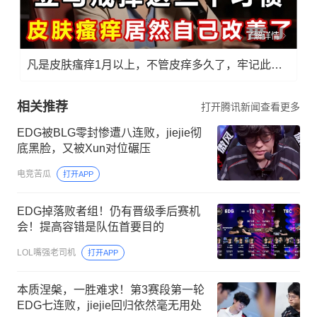
了解详情
凡是皮肤瘙痒1月以上，不管皮痒多久了，牢记此法，快！准！狠！
相关推荐
打开腾讯新闻查看更多
EDG被BLG零封惨遭八连败，jiejie彻
底黑脸，又被Xun对位碾压
电竞苦瓜
打开APP
EDG掉落败者组！仍有晋级季后赛机
会！提高容错是队伍首要目的
LOL嘴强老司机
打开APP
本质涅槃，一胜难求！第3赛段第一轮
EDG七连败，jiejie回归依然毫无用处