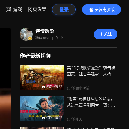
游戏
网页设置
登录
安装电脑版
内容更精彩
诗情话影
关注
粉丝
3082
|
关注
9
作者最新视频
美军特战队惨遭叛军袭击被
团灭，狙击手孤身一人枪枪
爆头，为战友疯狂复仇
837
|
09:32
1评论
18小时前
“谢苗”硬核打斗惩凶除恶，
从过气童星到网大一哥：一
口气看完《东北警察故事》
650
|
40:22
1评论
昨天