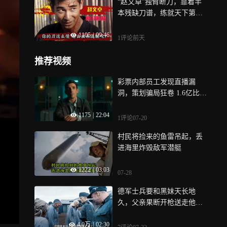
“赵文卓”独臂断刀，靠着半
本残缺刀谱，练就天下第一
快刀：徐克最残暴的电影
1105
|
09:46
1评论
前天
推荐视频
彩票内部员工发现直播漏
洞，策划骗局狂卷 1.6亿比索
大奖《如何中彩票》
1175
|
22:04
1评论
07-20
村民将捡来的鱼雷吊起，丢
进海里炸毁敌军潜艇
1222
|
03:03
07-28
德军士兵要和黑妹天长地
久，父亲果断开枪送走他！
《犹太黑妹》
4.0万
|
02:30