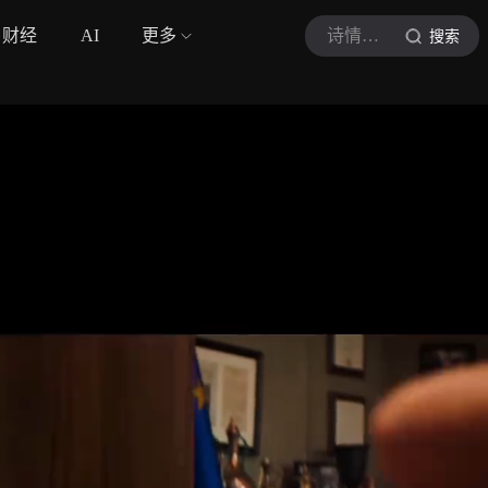
财经
AI
更多
诗情话影
搜索