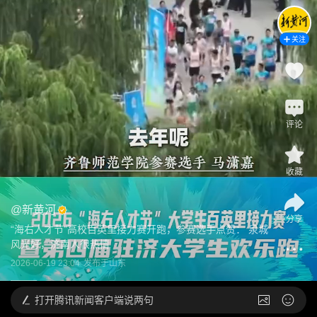
关注
评论
收藏
@
新黄河
分享
“海右人才节”高校百英里接力赛开跑，参赛选手点赞： 泉城
风光好，济南人很热情
2026-06-19 23:04
发布于
山东
打开
腾讯新闻客户端说两句