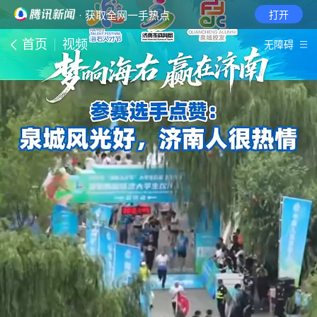
· 获取全网一手热点
打开
首页
视频
无障碍