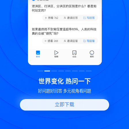
致
世界变化 热问一下
好问题好回答 多元视角看问题
立即下载