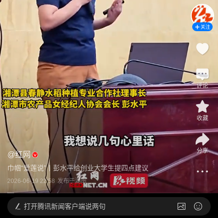
关注
评论
收藏
分享
@
红网
巾帼“爱莲说”丨彭水平给创业大学生提四点建议
2026-06-19 22:58
发布于
湖南
打开
腾讯新闻客户端说两句