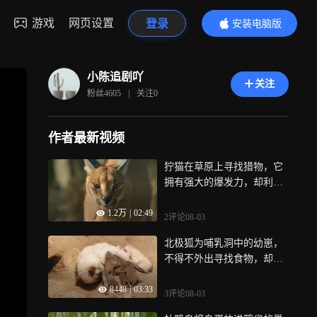
游戏
网页设置
登录
安装电脑版
内容更精彩
小陈追剧吖
关注
粉丝
4605
|
关注
0
作者最新视频
狞猫在草原上寻找猎物，它
拥有强大的爆发力，却利用
弹跳去捕捉小鸟
1.2万
|
02:49
2评论
08-03
北极狐为哺乳洞中的幼崽，
不得不外出寻找食物，却只
找到腐烂的食物
8448
|
03:33
3评论
08-03