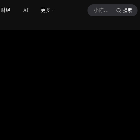
财经
AI
更多
小陈追剧吖
搜索