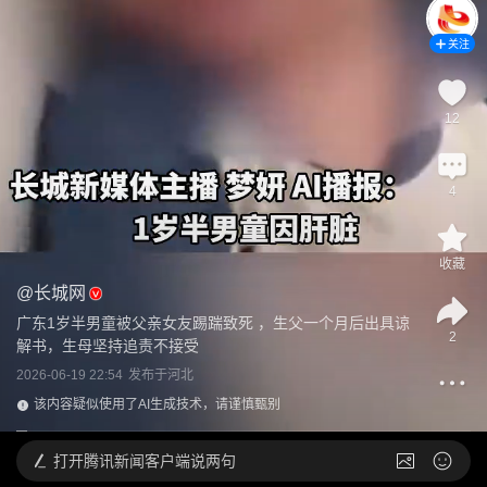
关注
12
4
收藏
@
长城网
广东1岁半男童被父亲女友踢踹致死 ，生父一个月后出具谅
2
解书，生母坚持追责不接受
2026-06-19 22:54
发布于
河北
该内容疑似使用了AI生成技术，请谨慎甄别
打开
腾讯新闻客户端说两句