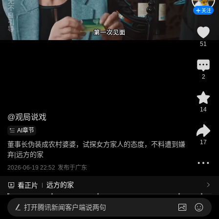
关注
51
2
14
@
观局说戏
AI章节
17
董事长伪装成农村婆婆，试探女方家人的态度，不料遭到嫌
弃|远方的家
2026-06-19 22:52
发布于
广东
远方的家
看正片
打开
腾讯新闻客户端说两句