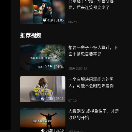
只是结了个婚，却尝尽委
屈，后来连笑都变少了
419
|
01:05
06-29
推荐视频
想要一辈子不被人算计，下
面十条忠告要牢记
10.7万
|
01:34
19评论
07-13
一个有解决问题能力的男
人，可能不会时刻哄着你
2580
|
02:11
07-16
人缓则安 戒掉急性子，才是
改命的开始
5828
|
03:16