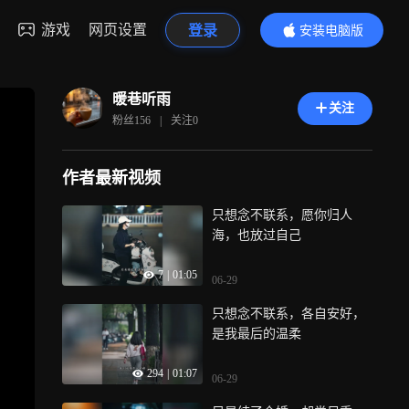
游戏
网页设置
登录
安装电脑版
内容更精彩
暖巷听雨
关注
粉丝
156
|
关注
0
作者最新视频
只想念不联系，愿你归人
海，也放过自己
7
|
01:05
06-29
只想念不联系，各自安好，
是我最后的温柔
294
|
01:07
06-29