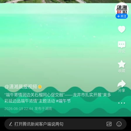
关注
评论
收藏
@
潇湘晨报视频
分享
“端午寄情润边关石榴同心促交融”——龙井市扎实开展“来多
彩延边品端午浓情”主题活动
 #
端午节
2026-06-19 22:44
发布于
湖南
打开
腾讯新闻客户端说两句