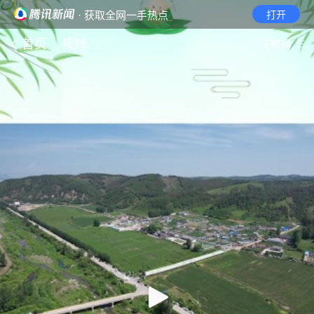
· 获取全网一手热点
打开
首页
视频
无障碍