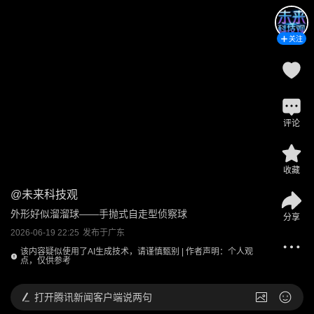
关注
评论
收藏
@
未来科技观
外形好似溜溜球——手抛式自走型侦察球
分享
2026-06-19 22:25
发布于
广东
该内容疑似使用了AI生成技术，请谨慎甄别 | 作者声明：个人观
点，仅供参考
打开
腾讯新闻客户端说两句