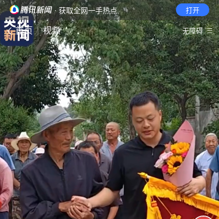
· 获取全网一手热点
打开
首页
视频
无障碍