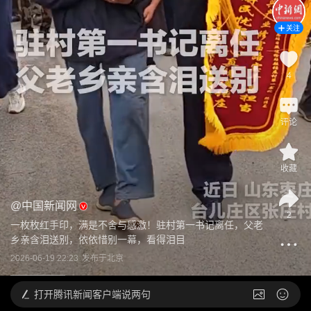
关注
4
评论
收藏
@
中国新闻网
2
一枚枚红手印，满是不舍与感激！驻村第一书记离任，父老
乡亲含泪送别，依依惜别一幕，看得泪目
2026-06-19 22:23
发布于
北京
打开
腾讯新闻客户端说两句