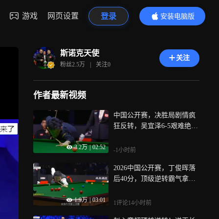
游戏
网页设置
登录
安装电脑版
内容更精彩
斯诺克天使
关注
粉丝
2.5万
|
关注
0
作者最新视频
中国公开赛，决胜局剧情疯
狂反转，吴宜泽6-5艰难绝
杀，晋级16强
3.2万
|
02:52
-1小时前
2026中国公开赛，丁俊晖落
后40分，顶级逆转霸气拿下
开门红
1.9万
|
03:01
1评论
14小时前