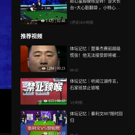
赵心童超硬核逆转！逆天长
台+大心脏翻袋 ，小特心碎
一地
1.4万
|
02:48
1评论
18小时前
推荐视频
体坛记忆｜楚秉杰赛前超级
慌张！他无法接受即将被杨
绍杰打爆，痛失200万冠军的
1294
|
00:23
事实
08-02
体坛记忆｜听闻江湖传言，
石家班禁止锁喉
615
|
00:32
5小时前
体坛记忆｜秦利文887限时回
归
651
|
00:33