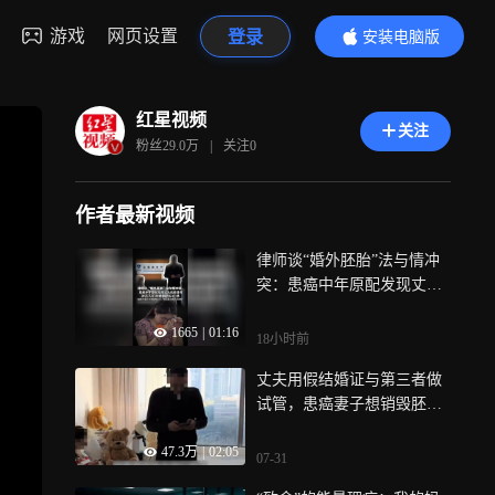
游戏
网页设置
登录
安装电脑版
内容更精彩
红星视频
关注
粉丝
29.0万
|
关注
0
作者最新视频
律师谈“婚外胚胎”法与情冲
突：患癌中年原配发现丈夫
找接替者，冲击人们对婚姻
1665
|
01:16
的信任感，极端个案让法条
18小时前
显得冰冷，相信能办得“有温
丈夫用假结婚证与第三者做
度”
试管，患癌妻子想销毁胚胎
被拒，律师解读
47.3万
|
02:05
07-31