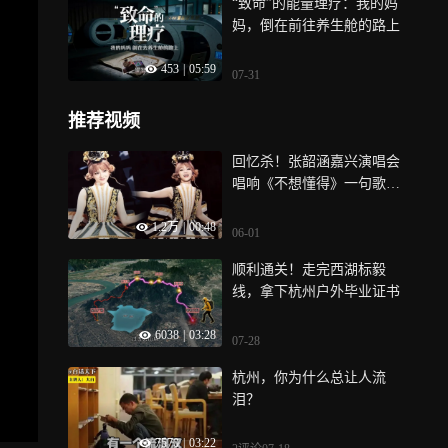
“致命”的能量理疗：我的妈
妈，倒在前往养生舱的路上
453
|
05:59
07-31
推荐视频
回忆杀！张韶涵嘉兴演唱会
唱响《不想懂得》一句歌词
装满了太多人的青春遗憾
1.2万
|
00:48
06-01
顺利通关！走完西湖标毅
线，拿下杭州户外毕业证书
6038
|
03:28
07-28
杭州，你为什么总让人流
泪？
7570
|
03:22