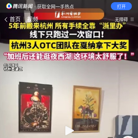
· 获取全网一手热点
打开
首页
视频
无障碍