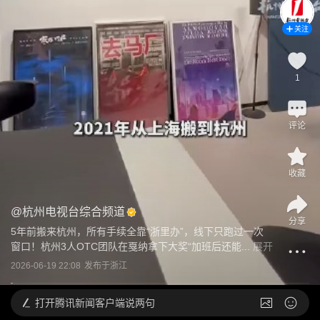
关注
1
评论
收藏
@
杭州电视台综合频道
分享
5年前搬来杭州，所有手续全靠“浙里办”，线下只跑过一次
窗口！杭州3人OTC团队在戛纳拿下大奖“加班后还能...
展开
2026-06-19 22:08
发布于
浙江
打开
腾讯新闻客户端说两句