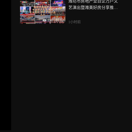
潍坊市房地产业百企万户文
管理所已介入协调
艺演出暨潍美好房分享推介
展启动
191
|
01:12
1小时前