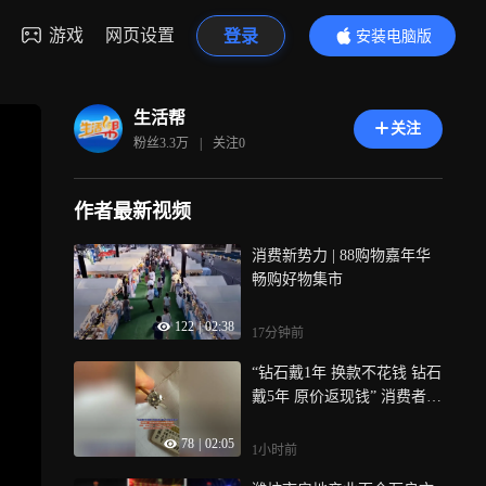
游戏
网页设置
登录
安装电脑版
内容更精彩
生活帮
关注
粉丝
3.3万
|
关注
0
作者最新视频
消费新势力 | 88购物嘉年华
畅购好物集市
122
|
02:38
17分钟前
“钻石戴1年 换款不花钱 钻石
戴5年 原价返现钱” 消费者：
买钻戒10年 返现承诺难兑现
78
|
02:05
商家：权益二选一 顾客签订
1小时前
的是换购协议 目前市场监督