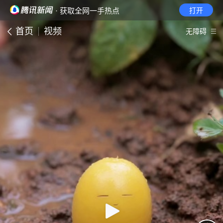
· 获取全网一手热点
打开
首页
视频
无障碍