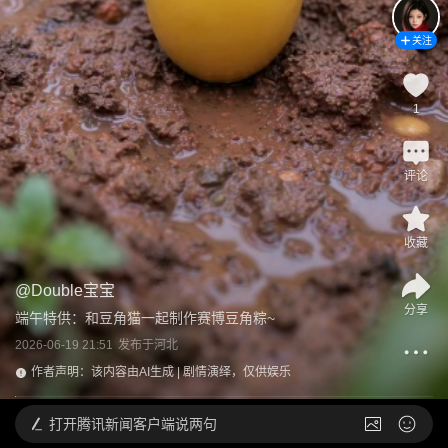
关注
1
评论
收藏
@
Double宝宝
分享
端午特供：和豆角猫一起制作赛博豆角粽~
2026-06-19 21:51
发布于
河北
作者声明：该内容由AI生成 | 剧情演绎，仅供娱乐
打开
腾讯新闻客户端说两句