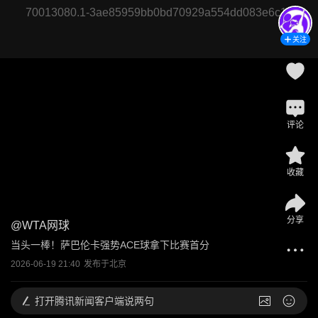
70013080.1-3ae85959bb0bd70929a554dd083e6c11
关注
评论
收藏
分享
@
WTA网球
当头一棒！萨巴伦卡强势ACE球拿下比赛首分
2026-06-19 21:40
发布于
北京
打开
腾讯新闻客户端说两句