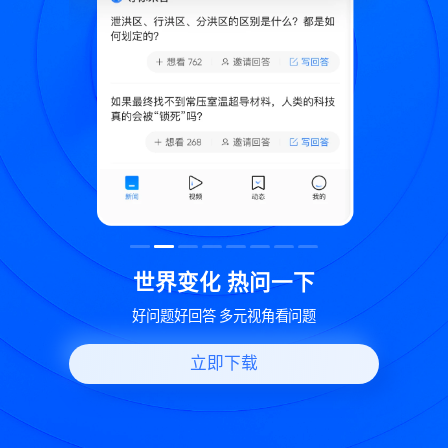
致
世界变化 热问一下
好问题好回答 多元视角看问题
立即下载