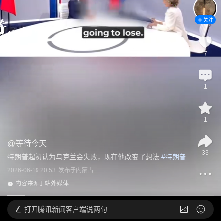
关注
7
1
1
@
等待今天
33
特朗普起初认为乌克兰会失败，现在他改变了想法
 #
特朗普
2026-06-19 20:53
发布于
内蒙古
内容来源于站外媒体
打开
腾讯新闻客户端说两句