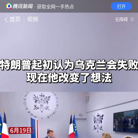
· 获取全网一手热点
打开
首页
视频
无障碍