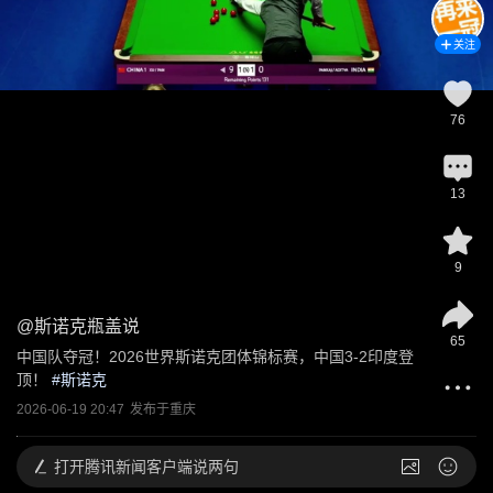
关注
76
13
9
@
斯诺克瓶盖说
65
中国队夺冠！2026世界斯诺克团体锦标赛，中国3-2印度登
顶！
 #
斯诺克
2026-06-19 20:47
发布于
重庆
打开
腾讯新闻客户端说两句