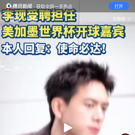
· 获取全网一手热点
打开
首页
视频
无障碍