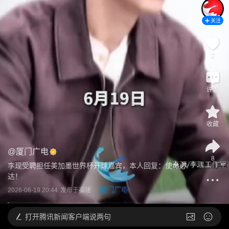
关注
2
评论
收藏
@
厦门广电
8
李现受聘担任美加墨世界杯开球嘉宾，本人回复：使命必
达！
2026-06-19 20:44
发布于
福建
打开
腾讯新闻客户端说两句