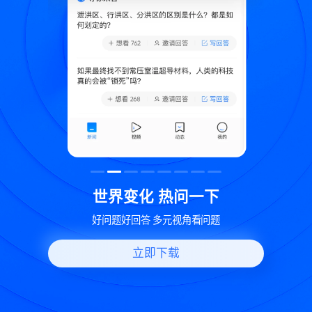
致
世界变化 热问一下
好问题好回答 多元视角看问题
立即下载