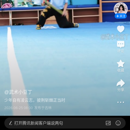
关注
评论
收藏
分享
@
武术小豆丁
少年自有凌云志，披荆斩棘正当时
2026-06-25 08:00
发布于
吉林
打开
腾讯新闻客户端说两句