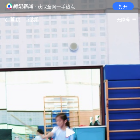
· 获取全网一手热点
打开
首页
视频
无障碍