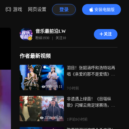
游戏
网页设置
登录
安装电脑版
内容更精彩
音乐最前沿LW
关注
粉丝
1930
|
关注
10
作者最新视频
泪目！张韶涵呼和浩特站再
唱《亲爱的那不是爱情》，
是谁的DNA动了
550
|
01:11
7小时前
非遗遇上绿茵！《目瑙纵
歌》闪耀云南足球赛场，传
统非遗震撼全网
3358
|
00:58
1评论
8小时前