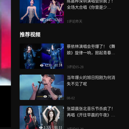
陈嘉桦深圳演唱会杀疯了！
全场大合唱《你曾是少
年》，掀起青春回忆杀
2445
|
02:02
1评论
昨天
推荐视频
蔡依林演唱会夯爆了！《舞
娘》旋律一响，掀起青春回
忆杀
4239
|
01:14
3评论
05-28
当年爆火的旭日阳刚为何消
失不见了呢
76
|
01:08
08-02
张碧晨张北音乐节杀疯了！
再唱《开往早晨的午夜》，
治愈旋律戳中全场
1.3万
|
01:11