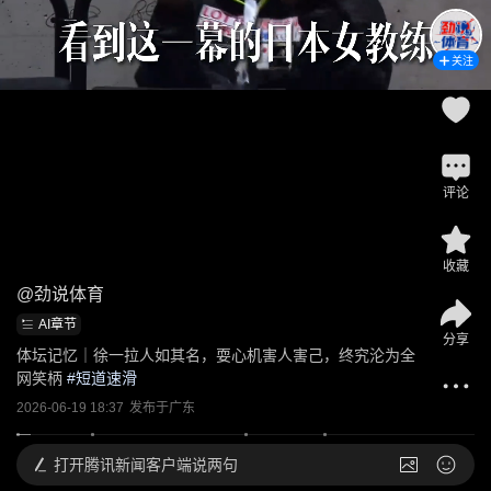
关注
评论
收藏
@
劲说体育
AI章节
分享
体坛记忆｜徐一拉人如其名，耍心机害人害己，终究沦为全
网笑柄
 #
短道速滑
2026-06-19 18:37
发布于
广东
打开
腾讯新闻客户端说两句