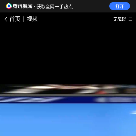
· 获取全网一手热点
打开
首页
视频
无障碍