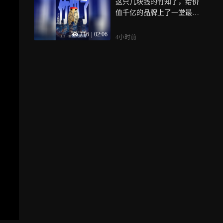
这只几块钱的竹知了，给价
值千亿的品牌上了一堂最贵
的课
116
|
02:06
4小时前