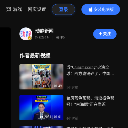
游戏
网页设置
登录
安装电脑版
内容更精彩
动静新闻
关注
粉丝
5.6万
|
关注
0
作者最新视频
当“Chinamaxxing”火遍全
球：西方滤镜碎了，中国日
常亮了
17
|
01:49
1小时前
台风蓝色预警、海浪橙色警
报！“白海豚”正在靠近
2051
|
01:01
4小时前