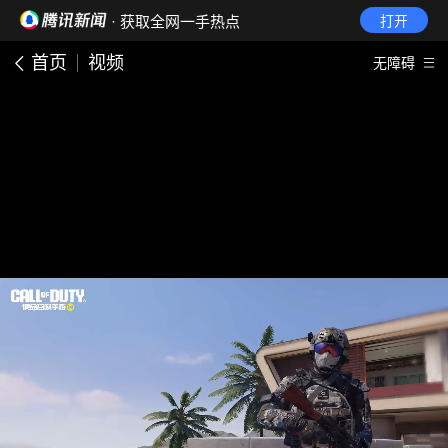
· 获取全网一手热点
打开
首页
视频
无障碍