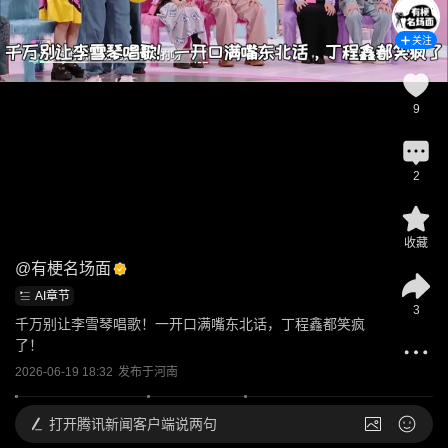
关注
9
2
收藏
@
有梗名场面
AI章节
3
千万别让李雪琴唱歌！一开口满嘴东北话，丁程鑫都笑疯
了！
2026-06-19 18:32
发布于
河南
打开
腾讯新闻客户端说两句