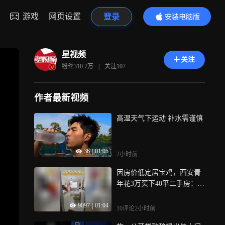
游戏
网页设置
登录
安装电脑版
内容更精彩
星视频
关注
粉丝
310.7万
|
关注
107
作者最新视频
高温天气下运动 补水需谨慎
36
|
01:05
2小时前
因房价低定居宝鸡，西安青
年花3万买下40平二手房：物
价也很低
9097
|
01:04
10评论
2小时前