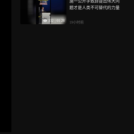
施一公开学致辞提出伟大问
题才是人类不可替代的力量
332
|
01:28
19小时前