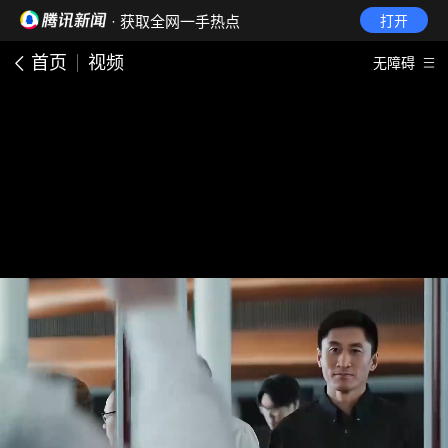
· 获取全网一手热点
打开
首页
视频
无障碍